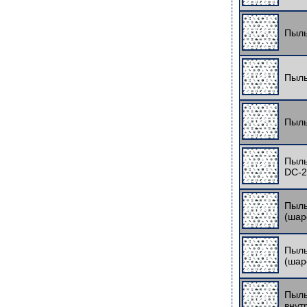
Пыль
Пыль
Пыль
Пыль
DC-2
Пыль
(шар
Пыль
(шар
Пыль
внут