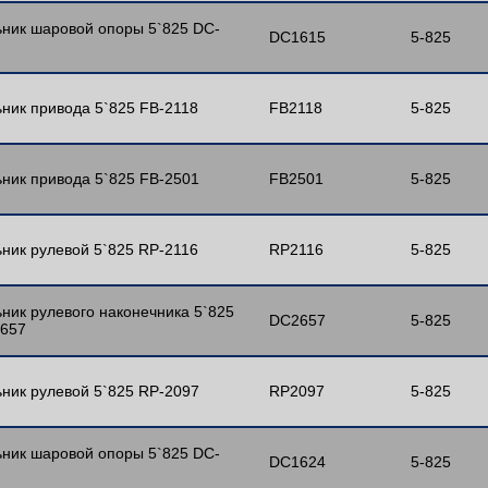
ник шаровой опоры 5`825 DC-
DC1615
5-825
ник привода 5`825 FB-2118
FB2118
5-825
ник привода 5`825 FB-2501
FB2501
5-825
ник рулевой 5`825 RP-2116
RP2116
5-825
ник рулевого наконечника 5`825
DC2657
5-825
657
ник рулевой 5`825 RP-2097
RP2097
5-825
ник шаровой опоры 5`825 DC-
DC1624
5-825