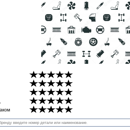
д
наком