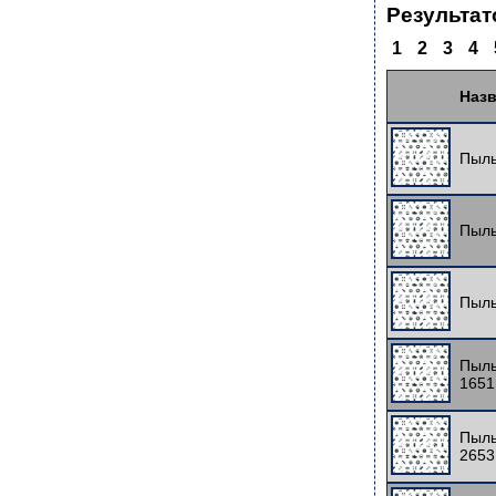
Результат
1
2
3
4
Назв
Пыль
Пыль
Пыль
Пыль
1651
Пыль
2653