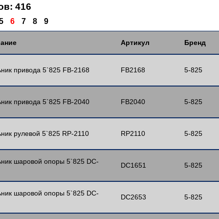
ов: 416
5
6
7
8
9
ание
Артикул
Бренд
ник привода 5`825 FB-2168
FB2168
5-825
ник привода 5`825 FB-2040
FB2040
5-825
ник рулевой 5`825 RP-2110
RP2110
5-825
ник шаровой опоры 5`825 DC-
DC1651
5-825
ник шаровой опоры 5`825 DC-
DC2653
5-825