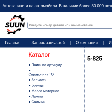
Автозапчасти на автомобили. В наличии более 80 000 по
Главная
|
Запрос запчастей
|
О компании
|
И
Каталог
5-825
● Поиск по артикулу
●
Справочник ТО
● Запчасти
● Бренды
● Масло моторное
● Лампы
● Сальник