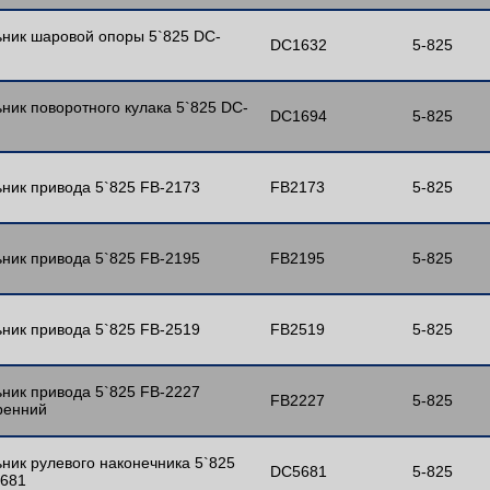
ник шаровой опоры 5`825 DC-
DC1632
5-825
ник поворотного кулака 5`825 DC-
DC1694
5-825
ник привода 5`825 FB-2173
FB2173
5-825
ник привода 5`825 FB-2195
FB2195
5-825
ник привода 5`825 FB-2519
FB2519
5-825
ник привода 5`825 FB-2227
FB2227
5-825
ренний
ник рулевого наконечника 5`825
DC5681
5-825
681