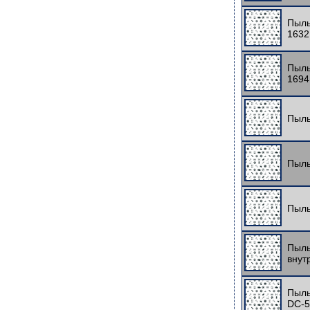
Пыль
1632
Пыль
1694
Пыль
Пыль
Пыль
Пыль
внут
Пыль
DC-5