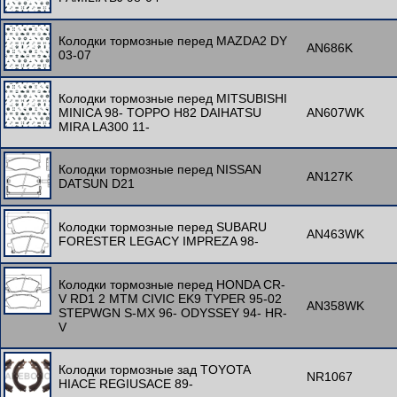
Колодки тормозные перед MAZDA2 DY
AN686K
03-07
Колодки тормозные перед MITSUBISHI
MINICA 98- TOPPO H82 DAIHATSU
AN607WK
MIRA LA300 11-
Колодки тормозные перед NISSAN
AN127K
DATSUN D21
Колодки тормозные перед SUBARU
AN463WK
FORESTER LEGACY IMPREZA 98-
Колодки тормозные перед HONDA CR-
V RD1 2 MTM CIVIC EK9 TYPER 95-02
AN358WK
STEPWGN S-MX 96- ODYSSEY 94- HR-
V
Колодки тормозные зад TOYOTA
NR1067
HIACE REGIUSACE 89-