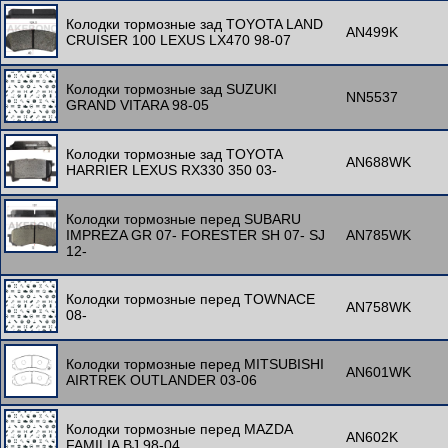
Колодки тормозные зад TOYOTA LAND
AN499K
CRUISER 100 LEXUS LX470 98-07
Колодки тормозные зад SUZUKI
NN5537
GRAND VITARA 98-05
Колодки тормозные зад TOYOTA
AN688WK
HARRIER LEXUS RX330 350 03-
Колодки тормозные перед SUBARU
IMPREZA GR 07- FORESTER SH 07- SJ
AN785WK
12-
Колодки тормозные перед TOWNACE
AN758WK
08-
Колодки тормозные перед MITSUBISHI
AN601WK
AIRTREK OUTLANDER 03-06
Колодки тормозные перед MAZDA
AN602K
FAMILIA BJ 98-04