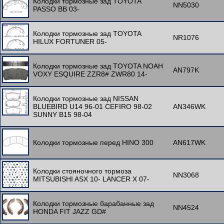
Колодки тормозные зад TOYOTA
NN5030
PASSO BB 03-
Колодки тормозные зад TOYOTA
NR1076
HILUX FORTUNER 05-
Колодки тормозные зад TOYOTA NOAH
AN797K
VOXY ESQUIRE ZZR8# ZWR80 14-
Колодки тормозные зад NISSAN
BLUEBIRD U14 96-01 CEFIRO 98-02
AN346WK
SUNNY B15 98-04
Колодки тормозные перед HINO 300
AN617WK
Колодки стояночного тормоза
NN3068
MITSUBISHI ASX 10- LANCER X 07-
Колодки тормозные барабанные зад
NN4524
HONDA FIT JAZZ GD#