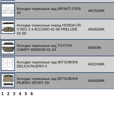
Колодки тормозные зад INFINITI FX35
AN750WK
45
Колодки тормозные перед HONDA CR-
V RD1 2 4 ACCORD 92-98 PRELUDE
AN455WK
92-00
Колодки тормозные зад TOYOTA
AN659K
CAMRY WINDOM 01-04
Колодки тормозные зад MITSUBISHI
AN224WK
DELICA PAJERO II
Колодки тормозные зад MITSUBISHI
AN468WK
PAJERO SPORT 09-
1
2
3
4
5
6