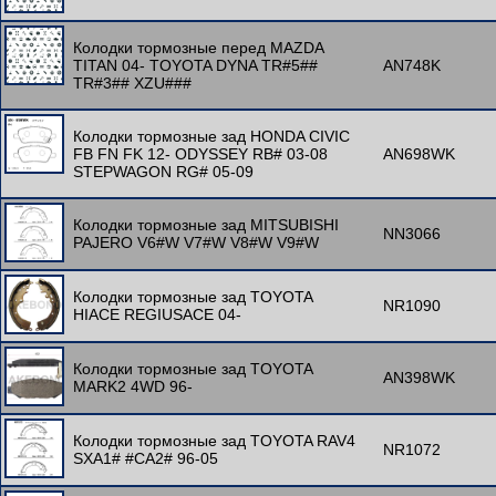
Колодки тормозные перед MAZDA
TITAN 04- TOYOTA DYNA TR#5##
AN748K
TR#3## XZU###
Колодки тормозные зад HONDA CIVIC
FB FN FK 12- ODYSSEY RB# 03-08
AN698WK
STEPWAGON RG# 05-09
Колодки тормозные зад MITSUBISHI
NN3066
PAJERO V6#W V7#W V8#W V9#W
Колодки тормозные зад TOYOTA
NR1090
HIACE REGIUSACE 04-
Колодки тормозные зад TOYOTA
AN398WK
MARK2 4WD 96-
Колодки тормозные зад TOYOTA RAV4
NR1072
SXA1# #CA2# 96-05