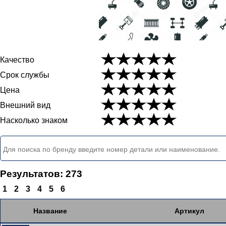
Качество
Срок службы
Цена
Внешний вид
Насколько знаком
Результатов: 273
1
2
3
4
5
6
Название
Артикул