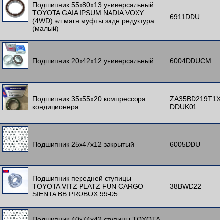
Подшипник 55x80x13 универсальный
TOYOTA GAIA IPSUM NADIA VOXY
6911DDU
(4WD) эл.магн.муфты задн редуктура
(малый)
Подшипник 20x42x12 универсальный
6004DDUCM
Подшипник 35x55x20 компрессора
ZA35BD219T1
кондиционера
DDUK01
Подшипник 25x47x12 закрытый
6005DDU
Подшипник передней ступицы
TOYOTA VITZ PLATZ FUN CARGO
38BWD22
SIENTA BB PROBOX 99-05
Подшипник 40x74x42 ступицы TOYOTA