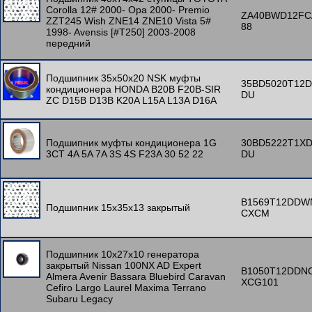
Corolla 12# 2000- Opa 2000- Premio
ZA40BWD12FC
ZZT245 Wish ZNE14 ZNE10 Vista 5#
88
1998- Avensis [#T250] 2003-2008
передний
Подшипник 35x50x20 NSK муфты
35BD5020T12D
кондиционера HONDA B20B F20B-SIR
DU
ZC D15B D13B K20A L15A L13A D16A
Подшипник муфты кондиционера 1G
30BD5222T1X
3CT 4A 5A 7A 3S 4S F23A 30 52 22
DU
B1569T12DDW
Подшипник 15x35x13 закрытый
CXCM
Подшипник 10x27x10 генератора
закрытый Nissan 100NX AD Expert
B1050T12DDN
Almera Avenir Bassara Bluebird Caravan
XCG101
Cefiro Largo Laurel Maxima Terrano
Subaru Legacy