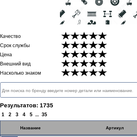
Качество
Срок службы
Цена
Внешний вид
Насколько знаком
Результатов: 1735
1
2
3
4
5
...
35
Название
Артикул