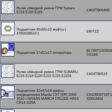
Ролик обводной ремня ГРМ Subaru
ZA60TB0648E
EJ18 EJ20 EJ25
Подшипник 35x55x10 муфты [
6907ZZ
478003B510 ]
B1799T1XDDG
Подшипник 17x52x17 генератора
CG16E
Ролик обводной ремня ГРМ SUBARU
ZA59TB0515
EJ16 EJ18 EJ20 EJ22 EJ25 EJ204
Подшипник 32x47x19 муфты
кондиционера Mazda CX7 [ER] 2006-
ZA32BD4718T1
2010 \ NISSAN MARCH CR12DE HR15
XDDUM02
CR14 G20A