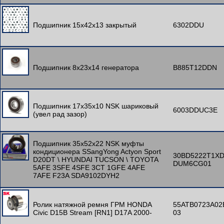
Подшипник 15x42x13 закрытый
6302DDU
Подшипник 8x23x14 генератора
B885T12DDN
Подшипник 17x35x10 NSK шариковый
6003DDUC3E
(увел рад зазор)
Подшипник 35x52x22 NSK муфты
кондиционера SSangYong Actyon Sport
30BD5222T1X
D20DT \ HYUNDAI TUCSON \ TOYOTA
DUM6CG01
5AFE 3SFE 4SFE 3CT 1GFE 4AFE
7AFE F23A SDA9102DYH2
Ролик натяжной ремня ГРМ HONDA
55ATB0723A02
Civic D15B Stream [RN1] D17A 2000-
03