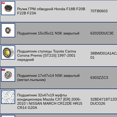
Ролик ГРМ обводной Honda F18B F20B
70TB0603
F22B F23A
Подшипник 15x35x11 NSK закрытый
6202DDUC3E
Подшипник ступицы Toyota Carina
38BWD01A1AC
Corona Premio [ST215] 1997-2001
01
передний
Подшипник 17x47x14 NSK закрытый
6303ZZC3
(метал.пыльник)
Подшипник 32x47x19 муфты
кондиционера Mazda CX7 [ER] 2006-
32BD4718T12D
2010 \ NISSAN MARCH CR12DE HR15
DUCG26
CR14 G20A