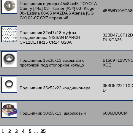
Подшипник ступицы 45x84x45 TOYOTA
Camry [#4#] 03- Harrier [#3#] 03- Kluger
45BWD10ACA8
00- Estima 00-05 MAZDA 6 Atenza [GG
GY] 02-07 CX7 передний
Подшипник 32x47x18 муфты
32BD4718T12D
кондиционера NISSAN MARCH
DUKCA26
CR12DE HR15 CR14 G20A
Подшипник 15x35x13 закрытый c
B1569T12VVN
проточкой под стопорное кольцо
XCE
35BD5222T1X
Подшипник 35x52x22 кондиционера
D
Подшипник 30x55x13, шариковый
6006DDUCM
1
2
3
4
5
...
35