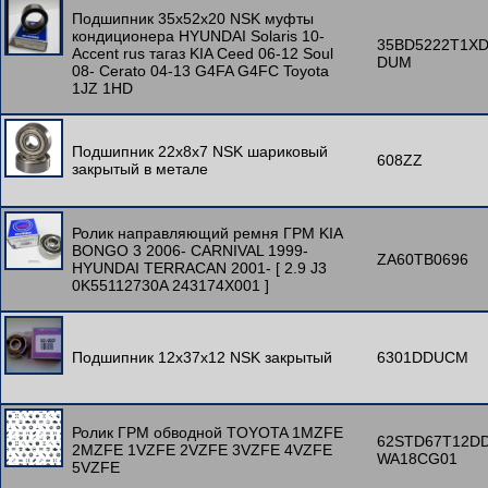
Подшипник 35x52x20 NSK муфты
кондиционера HYUNDAI Solaris 10-
35BD5222T1X
Accent rus тагаз KIA Ceed 06-12 Soul
DUM
08- Cerato 04-13 G4FA G4FC Toyota
1JZ 1HD
Подшипник 22x8x7 NSK шариковый
608ZZ
закрытый в метале
Ролик направляющий ремня ГРМ KIA
BONGO 3 2006- CARNIVAL 1999-
ZA60TB0696
HYUNDAI TERRACAN 2001- [ 2.9 J3
0K55112730A 243174X001 ]
Подшипник 12x37x12 NSK закрытый
6301DDUCM
Ролик ГРМ обводной TOYOTA 1MZFE
62STD67T12D
2MZFE 1VZFE 2VZFE 3VZFE 4VZFE
WA18CG01
5VZFE