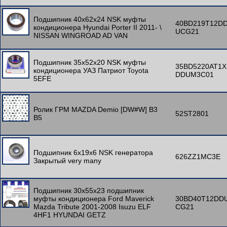
Подшипник 40x62x24 NSK муфты
40BD219T12D
кондиционера Hyundai Porter II 2011- \
UCG21
NISSAN WINGROAD AD VAN
Подшипник 35x52x20 NSK муфты
35BD5220AT1X
кондиционера УАЗ Патриот Toyota
DDUM3C01
5EFE
Ролик ГРМ MAZDA Demio [DW#W] B3
52ST2801
B5
Подшипник 6x19x6 NSK генератора
626ZZ1MC3E
Закрытый very many
Подшипник 30x55x23 подшипник
муфты кондиционера Ford Maverick
30BD40T12DD
Mazda Tribute 2001-2008 Isuzu ELF
CG21
4HF1 HYUNDAI GETZ