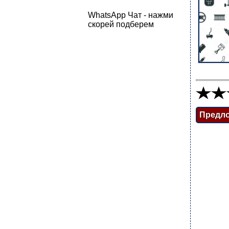
WhatsApp Чат - нажми
скорей подберем
Предл