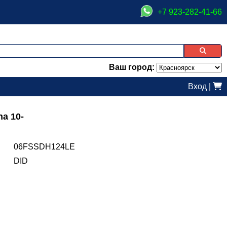
+7 923-282-41-66
Ваш город:
Вход
|
na 10-
06FSSDH124LE
DID