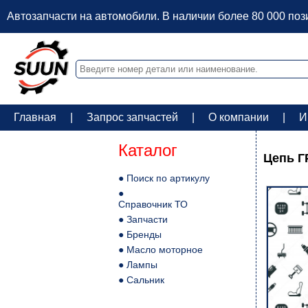
Автозапчасти на автомобили. В наличии более 80 000 по
Главная
|
Запрос запчастей
|
О компании
|
И
Каталог
Цепь ГР
● Поиск по артикулу
●
Справочник ТО
● Запчасти
● Бренды
● Масло моторное
● Лампы
● Сальник