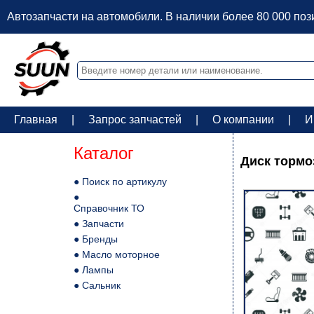
Автозапчасти на автомобили. В наличии более 80 000 по
Главная
|
Запрос запчастей
|
О компании
|
И
Каталог
Диск торм
● Поиск по артикулу
●
Справочник ТО
● Запчасти
● Бренды
● Масло моторное
● Лампы
● Сальник