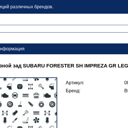
зиций различных брендов.
нформация
озной зад SUBARU FORESTER SH IMPREZA GR LE
Артикул:
0
Бренд:
B