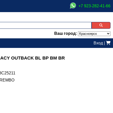
+7 923-282-41-66
Ваш город:
Вход
|
GACY OUTBACK BL BP BM BR
8C25211
REMBO