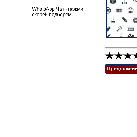
WhatsApp Чат - нажми
скорей подберем
Предложен