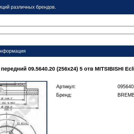
зиций различных брендов.
нформация
ередний 09.5640.20 (256х24) 5 отв MITSIBISHI Eclips
Артикул:
095640
Бренд:
BREM