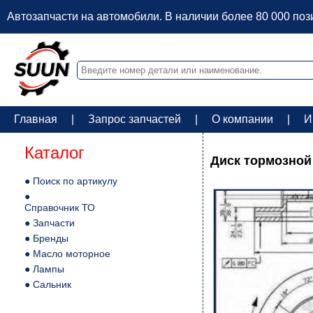
Автозапчасти на автомобили. В наличии более 80 000 по
Главная
|
Запрос запчастей
|
О компании
|
И
Каталог
Диск тормозной п
● Поиск по артикулу
●
Справочник ТО
● Запчасти
● Бренды
● Масло моторное
● Лампы
● Сальник