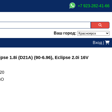
+7 923-282-41-66
Ваш город:
Вход
|
e 1.8i (D21A) (90-6.96), Eclipse 2.0i 16V
20
BO