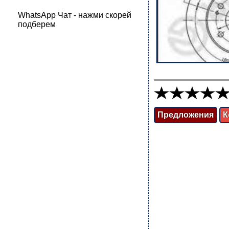
WhatsApp Чат - нажми скорей
подберем
Предложения
К