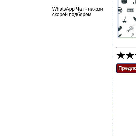
WhatsApp Чат - нажми
скорей подберем
Предл