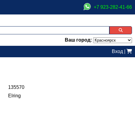
+7 923-282-41-66
Ваш город:
Вход
|
135570
Elring