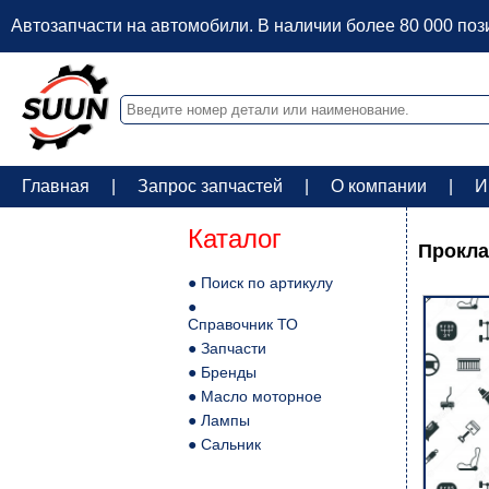
Автозапчасти на автомобили. В наличии более 80 000 по
Главная
|
Запрос запчастей
|
О компании
|
И
Каталог
Прокла
● Поиск по артикулу
●
Справочник ТО
● Запчасти
● Бренды
● Масло моторное
● Лампы
● Сальник