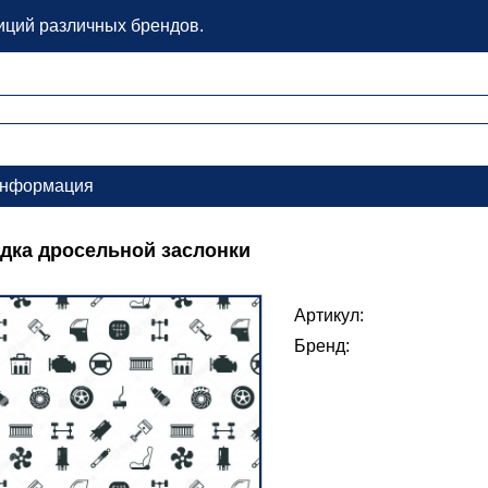
зиций различных брендов.
нформация
дка дросельной заслонки
Артикул:
Бренд: