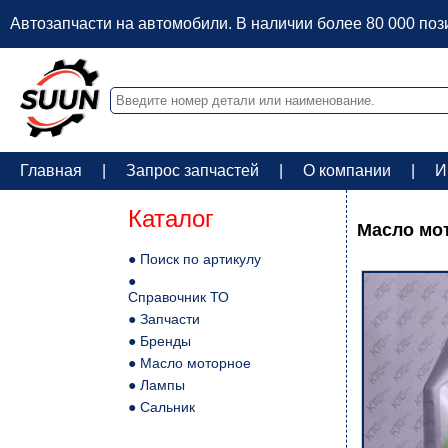
Автозапчасти на автомобили. В наличии более 80 000 по
Главная
|
Запрос запчастей
|
О компании
|
И
Каталог
Масло мот
● Поиск по артикулу
●
Справочник ТО
● Запчасти
● Бренды
● Масло моторное
● Лампы
● Сальник