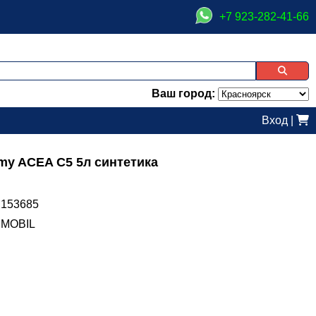
+7 923-282-41-66
Ваш город:
Вход
|
my ACEA C5 5л синтетика
153685
MOBIL