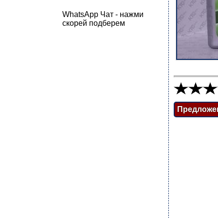
WhatsApp Чат - нажми
скорей подберем
Предложе