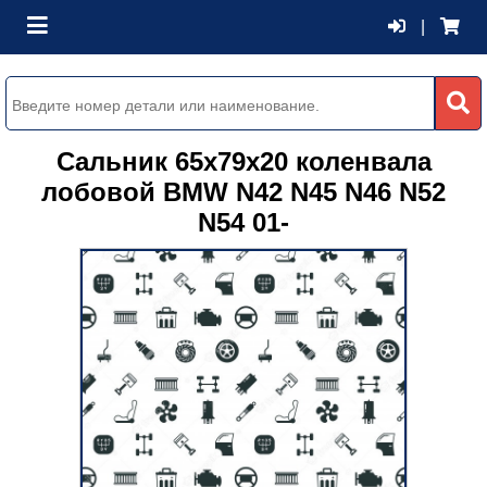
|
Сальник 65x79x20 коленвала
лобовой BMW N42 N45 N46 N52
N54 01-