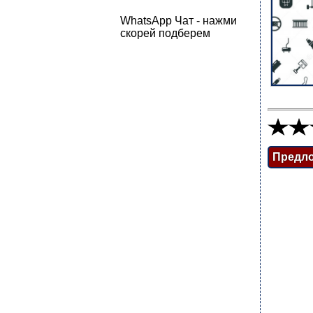
WhatsApp Чат - нажми
скорей подберем
Предл