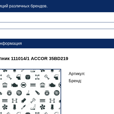
зиций различных брендов.
нформация
ник 111014/1 ACCOR 35BD219
Артикул:
Бренд: