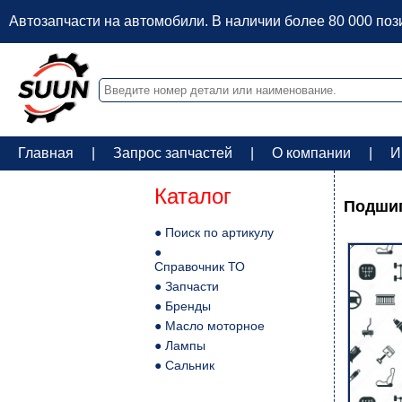
Автозапчасти на автомобили. В наличии более 80 000 по
Главная
|
Запрос запчастей
|
О компании
|
И
Каталог
Подшип
● Поиск по артикулу
●
Справочник ТО
● Запчасти
● Бренды
● Масло моторное
● Лампы
● Сальник