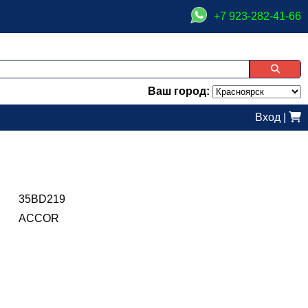
+7 923-282-41-66
Ваш город:
Вход
|
35BD219
ACCOR