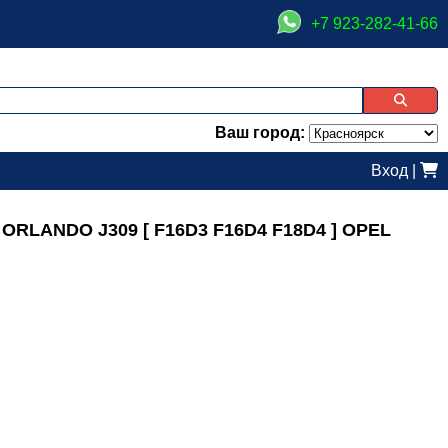
+7 923-282-41-66
Ваш город:
Вход
|
 ORLANDO J309 [ F16D3 F16D4 F18D4 ] OPEL