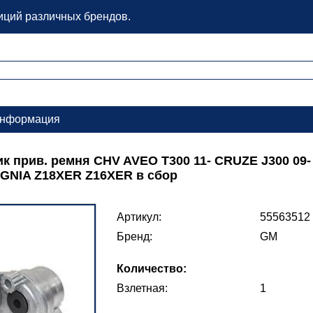
зиций различных брендов.
нформация
к прив. ремня CHV AVEO T300 11- CRUZE J300 09-
SIGNIA Z18XER Z16XER в сбор
Артикул:
55563512
Бренд:
GM
Количество:
Взлетная:
1