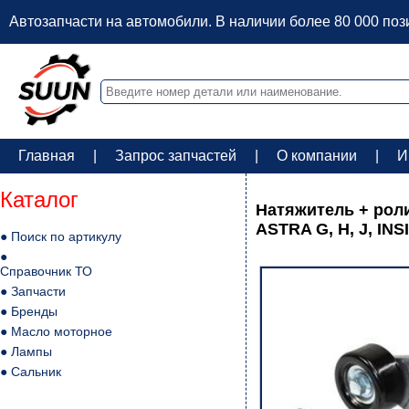
Автозапчасти на автомобили. В наличии более 80 000 по
Главная
|
Запрос запчастей
|
О компании
|
И
Каталог
Натяжитель + роли
ASTRA G, H, J, IN
● Поиск по артикулу
●
Справочник ТО
● Запчасти
● Бренды
● Масло моторное
● Лампы
● Сальник