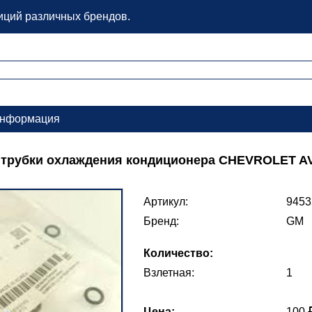
зиций различных брендов.
нформация
 трубки охлаждения кондиционера CHEVROLET AVEO
Артикул:
9453
Бренд:
GM
Количество:
Взлетная:
1
Цена:
100