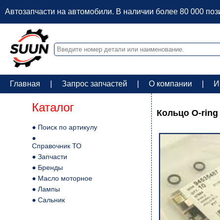
Автозапчасти на автомобили. В наличии более 80 000 по
Главная
|
Запрос запчастей
|
О компании
|
И
Каталог
Кольцо O-ring
● Поиск по артикулу
●
Справочник ТО
● Запчасти
● Бренды
● Масло моторное
● Лампы
● Сальник