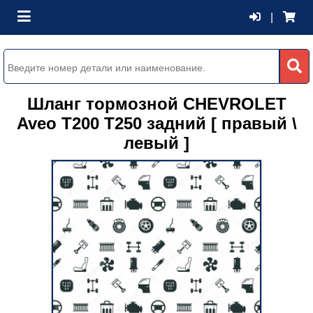
|
Шланг тормозной CHEVROLET
Aveo T200 T250 задний [ правый \
левый ]