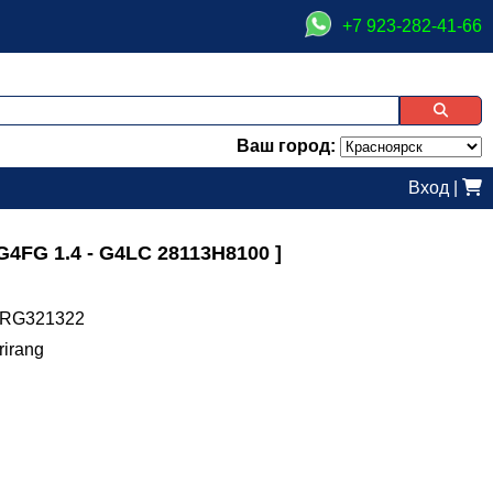
+7 923-282-41-66
Ваш город:
Вход
|
 G4FG 1.4 - G4LC 28113H8100 ]
RG321322
rirang