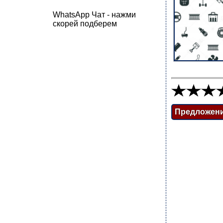
WhatsApp Чат - нажми
скорей подберем
Предложен