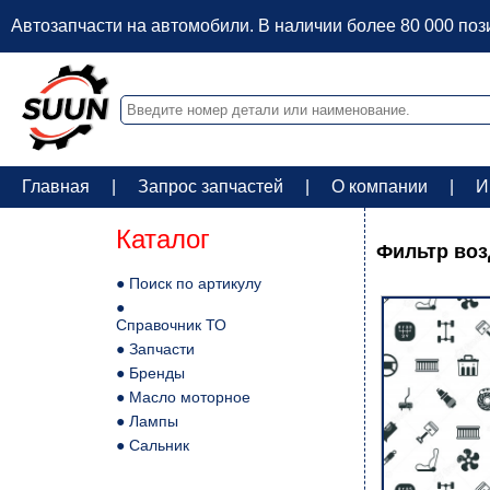
Автозапчасти на автомобили. В наличии более 80 000 по
Главная
|
Запрос запчастей
|
О компании
|
И
Каталог
Фильтр возд
● Поиск по артикулу
●
Справочник ТО
● Запчасти
● Бренды
● Масло моторное
● Лампы
● Сальник