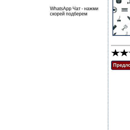
WhatsApp Чат - нажми
скорей подберем
Предл