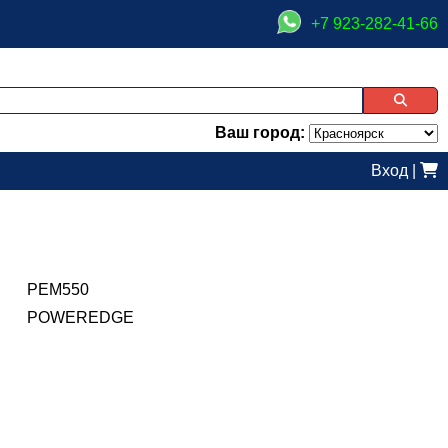
+7 923-282-41-66
Ваш город:
Вход
|
PEM550
POWEREDGE