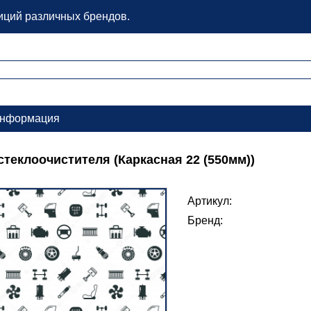
зиций различных брендов.
нформация
стеклоочистителя (Каркасная 22 (550мм))
Артикул:
Бренд: