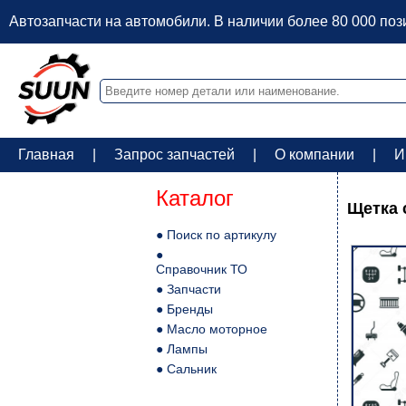
Автозапчасти на автомобили. В наличии более 80 000 по
Главная
|
Запрос запчастей
|
О компании
|
И
Каталог
Щетка 
● Поиск по артикулу
●
Справочник ТО
● Запчасти
● Бренды
● Масло моторное
● Лампы
● Сальник