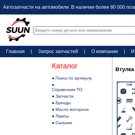
Автозапчасти на автомобили. В наличии более 80 000 по
Главная
|
Запрос запчастей
|
О компании
|
И
Каталог
Втулка
● Поиск по артикулу
●
Справочник ТО
● Запчасти
● Бренды
● Масло моторное
● Лампы
● Сальник