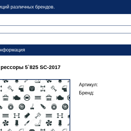
зиций различных брендов.
нформация
 рессоры 5`825 SC-2017
Артикул:
Бренд: