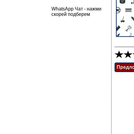
WhatsApp Чат - нажми
скорей подберем
Предл